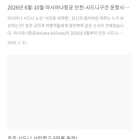
2026년 6월-10월 아시아나항공 인천-시드니구간 운항시간 변경 예고
아시아나 시드니 노선 '시간표 대격변', 당신의 잃어버린 하루는 누가 보
상하는가? 호주 교민과 여행객들에게 청천벽력 같은 소식이 전해졌습니
다. 아시아나항공(Asiana Airlines)이 2026년 6월부터 인천-시드니 구
간의 운항 시간을 대대적으로 변경한다고 예고했습니다. 단순한 몇 분의
2026. 1. 31.
차이가 아닙니다. 밤 비행기가 아침 비행기로, 아침 비행기가 밤 비행기
로 바뀌는 수준의 '대격변'입니다. 항공사가 "운영상의 사유"라는 마법
의 단어 뒤에 숨어 승객의 일정을 마음대로 주무르는 사이, 예약된 호텔,
연결편 비행기, 그리고 소중한 휴가는 쓰레기통으로 직행하고 있습니다.
이번 아시아나의 행보가 단순한 스케줄 조정을 넘어 왜 호주 소비자법
(ACL) 위반의 소지가..
호주 시드니 사립학교 5만불 돌파!