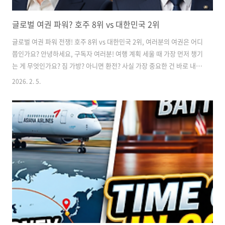
글로벌 여권 파워? 호주 8위 vs 대한민국 2위
글로벌 여권 파워 전쟁! 호주 8위 vs 대한민국 2위, 여러분의 여권은 어디
쯤인가요? 안녕하세요, 구독자 여러분! 여행 계획 세울 때 가장 먼저 챙기
는 게 무엇인가요? 짐 가방? 아니면 환전? 사실 가장 중요한 건 바로 내
손안의 '작은 수첩', 여권이죠. 해외 공항 입국 심사대 앞에 섰을 때, 어떤
2026. 2. 5.
나라는 비자 문제로 진땀을 빼는 반면, 어떤 나라는 가벼운 인사 한마디
로 통과하기도 합니다. 이게 바로 우리가 흔히 말하는 '여권 파워'의 차이
인데요. 최근 발표된 2025년 헨리 여권 지수(Henley Passport Index)
에서 아주 흥미로운 결과가 나왔습니다. 대한민국 여권, 전 세계 2위의
위엄! 놀랍게도 대한민국이 당당히 전 세계 2위에 이름을 올렸습니다! 한
국 여권만 ..