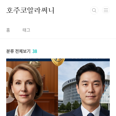
본문 바로가기
호주코알라써니
홈
태그
분류 전체보기
38