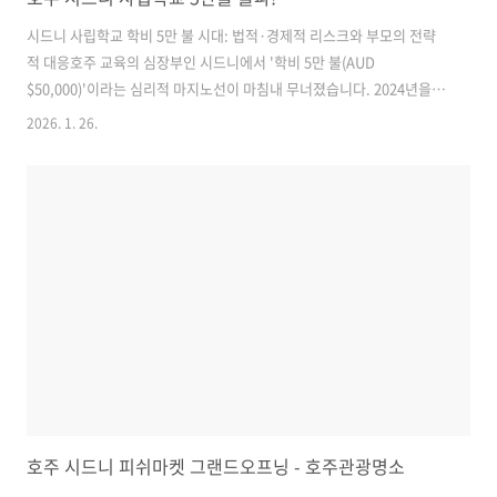
시드니 사립학교 학비 5만 불 시대: 법적·경제적 리스크와 부모의 전략
적 대응호주 교육의 심장부인 시드니에서 '학비 5만 불(AUD
$50,000)'이라는 심리적 마지노선이 마침내 무너졌습니다. 2024년을 기
점으로 캄발라(Kambala), 스코츠 칼리지(The Scots College),
2026. 1. 26.
SCEGGS 달링허스트 등 초엘리트 사립학교들의 12학년 학비가 각종 부
대 비용을 포함해 5만 불을 상회하거나 육박하고 있습니다. 이는 단순한
물가 상승을 넘어, 호주 중산층 부모들에게 심각한 경제적 압박과 법적
책임의 문제를 동시에 던지고 있습니다. 오늘 이 현상의 이면에 숨겨진
법적 메커니즘과 부모들이 반드시 알아야 할 리스크를 분석합니다.1. 학
비 폭등의 근거: 왜 5만 불인가?최근 시드니 사립학교들의 학비 인상..
호주 시드니 피쉬마켓 그랜드오프닝 - 호주관광명소